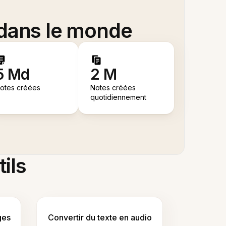
 dans le monde
5 Md
2 M
otes créées
Notes créées
quotidiennement
tils
ges
Convertir du texte en audio