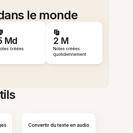
 dans le monde
5 Md
2 M
otes créées
Notes créées
quotidiennement
tils
ges
Convertir du texte en audio