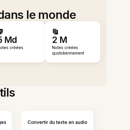
 dans le monde
5 Md
2 M
otes créées
Notes créées
quotidiennement
tils
ges
Convertir du texte en audio