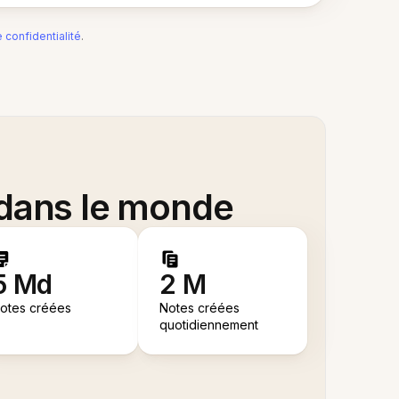
e confidentialité
.
 dans le monde
5 Md
2 M
otes créées
Notes créées
quotidiennement