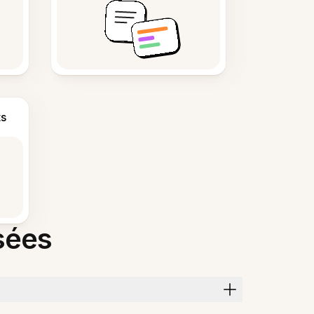
s
sées