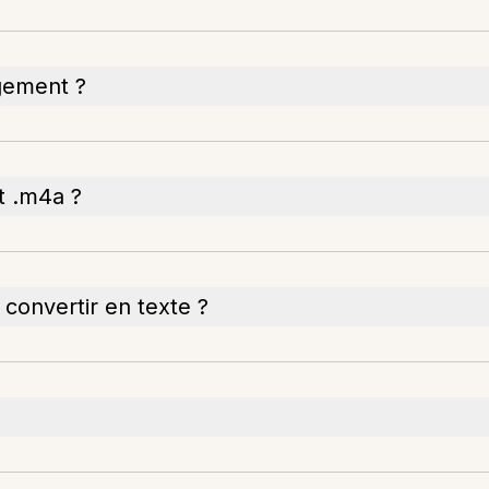
rgement ?
t .m4a ?
 convertir en texte ?