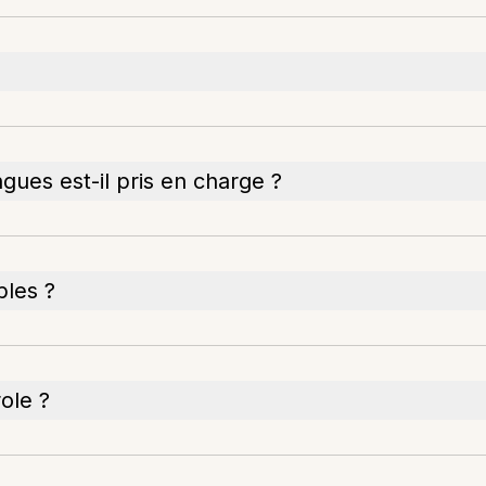
gues est-il pris en charge ?
bles ?
role ?