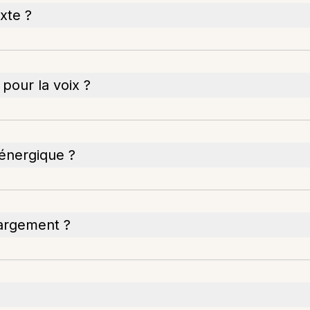
exte ?
 pour la voix ?
 énergique ?
hargement ?