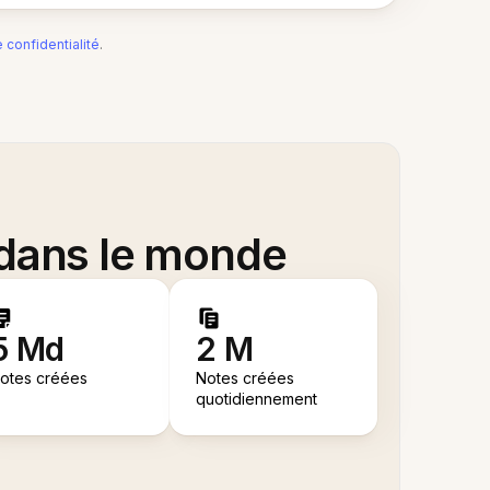
e confidentialité
.
 dans le monde
5 Md
2 M
otes créées
Notes créées
quotidiennement