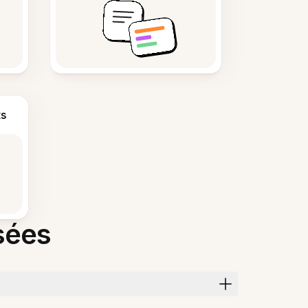
s
sées