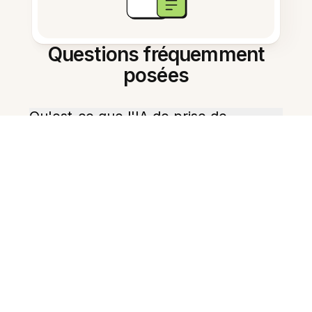
Questions fréquemment
posées
Qu'est-ce que l'IA de prise de
notes pour les étudiants ?
Cet outil est-il gratuit pour les
étudiants ?
L'IA peut-elle créer des fiches de
révision ?