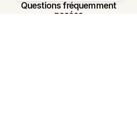
Questions fréquemment
posées
Que fait Evernote AI Assistant ?
Comment démarrer une
conversation avec l'Assistant ?
Peut-il résumer de longues notes
?
Extraire-t-il des actions ?