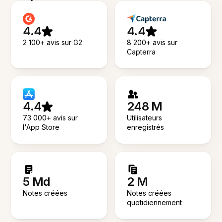
4.4
4.4
2 100+ avis sur G2
8 200+ avis sur
Capterra
4.4
248 M
73 000+ avis sur
Utilisateurs
l'App Store
enregistrés
5 Md
2 M
Notes créées
Notes créées
quotidiennement