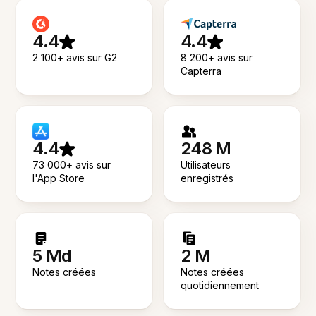
4.4
4.4
2 100+ avis sur G2
8 200+ avis sur
Capterra
4.4
248 M
73 000+ avis sur
Utilisateurs
l'App Store
enregistrés
5 Md
2 M
Notes créées
Notes créées
quotidiennement