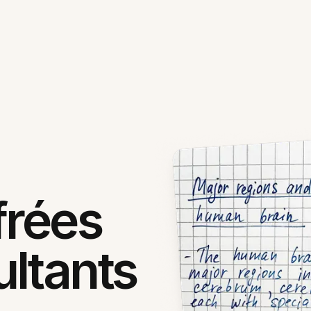
frées
ltants