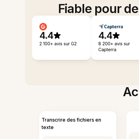
Fiable pour d
4.4
4.4
2 100+ avis sur G2
8 200+ avis sur
Capterra
Acc
Transcrire des fichiers en
texte