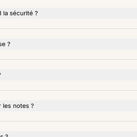
 la sécurité ?
se ?
?
r les notes ?
s ?