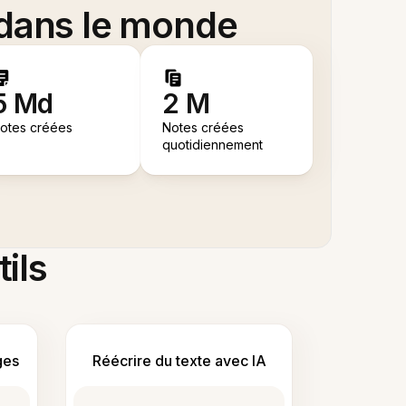
 dans le monde
5 Md
2 M
otes créées
Notes créées
quotidiennement
tils
ges
Réécrire du texte avec IA