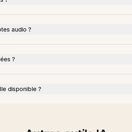
otes audio ?
rées ?
le disponible ?