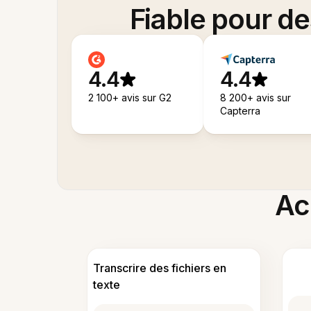
Fiable pour d
4.4
4.4
2 100+ avis sur G2
8 200+ avis sur
Capterra
Acc
Transcrire des fichiers en
texte