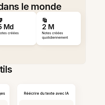
 dans le monde
5 Md
2 M
otes créées
Notes créées
quotidiennement
tils
ges
Réécrire du texte avec IA