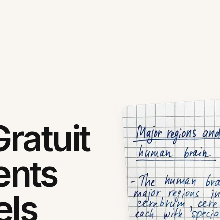
ratuit
ents
els