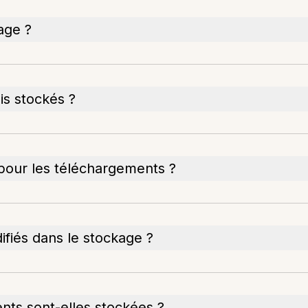
age ?
is stockés ?
er pour les téléchargements ?
fiés dans le stockage ?
nts sont-elles stockées ?