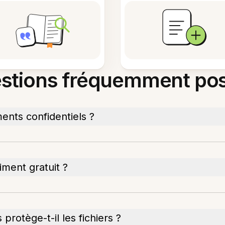
stions fréquemment po
ents confidentiels ?
iment gratuit ?
otège-t-il les fichiers ?