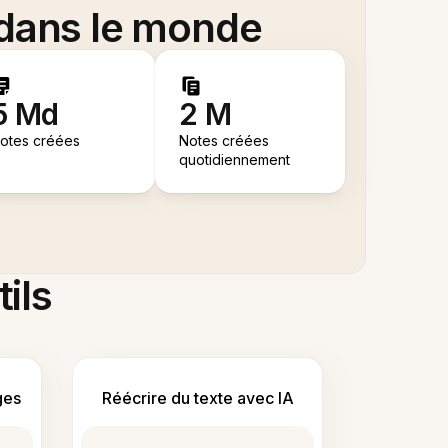
 dans le monde
5 Md
2 M
otes créées
Notes créées
quotidiennement
tils
ges
Réécrire du texte avec IA