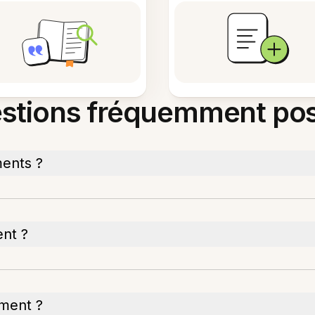
stions fréquemment po
ents ?
nt ?
ument ?