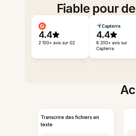
Fiable pour d
4.4
4.4
2 100+ avis sur G2
8 200+ avis sur
Capterra
Acc
Transcrire des fichiers en
texte