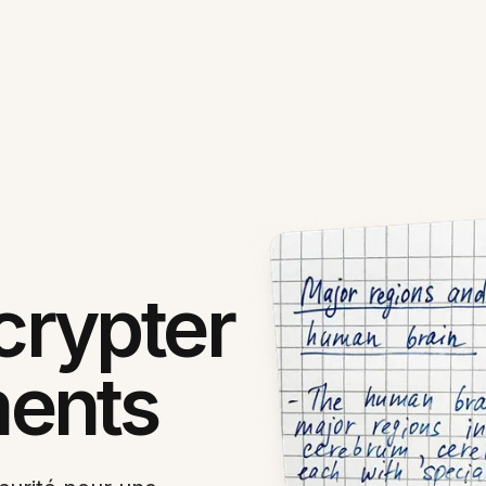
rypter
ents