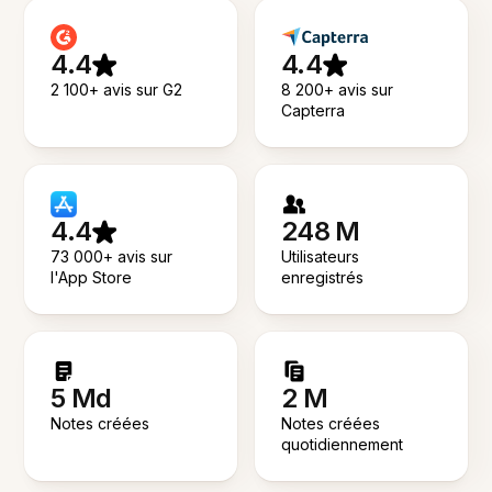
4.4
4.4
2 100+ avis sur G2
8 200+ avis sur
Capterra
4.4
248 M
73 000+ avis sur
Utilisateurs
l'App Store
enregistrés
5 Md
2 M
Notes créées
Notes créées
quotidiennement