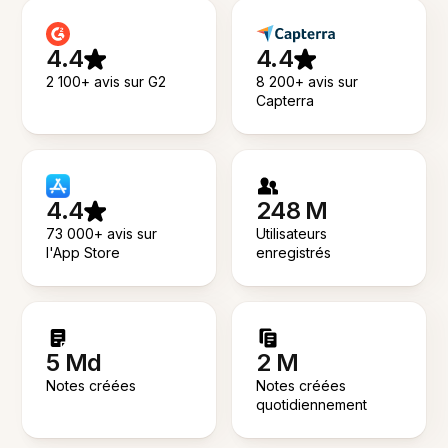
4.4
4.4
2 100+ avis sur G2
8 200+ avis sur
Capterra
4.4
248 M
73 000+ avis sur
Utilisateurs
l'App Store
enregistrés
5 Md
2 M
Notes créées
Notes créées
quotidiennement