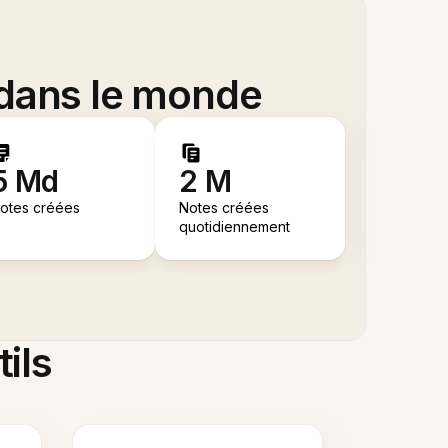
 dans le monde
5 Md
2 M
otes créées
Notes créées
quotidiennement
tils