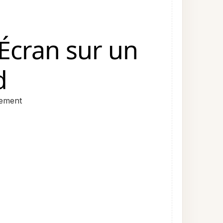
'Écran sur un
d
lement