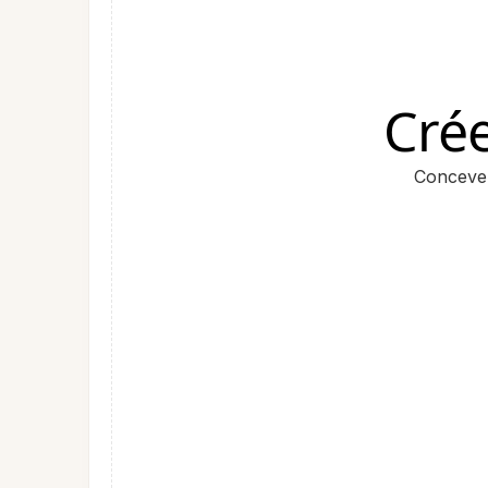
Cré
Concevez