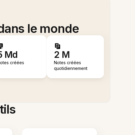
 dans le monde
5 Md
2 M
otes créées
Notes créées
quotidiennement
tils