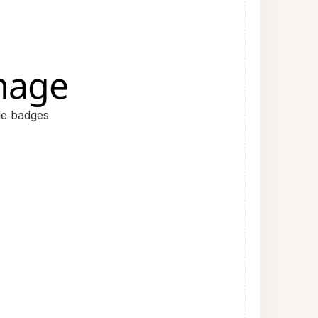
mage
de badges