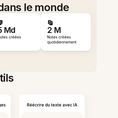
 dans le monde
5 Md
2 M
otes créées
Notes créées
quotidiennement
tils
ges
Réécrire du texte avec IA