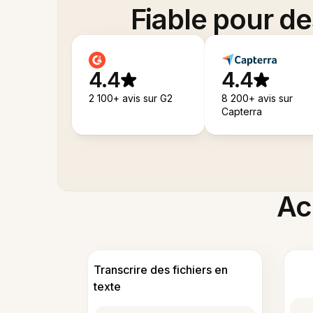
Fiable pour d
4.4
4.4
2 100+ avis sur G2
8 200+ avis sur
Capterra
Acc
Transcrire des fichiers en
texte