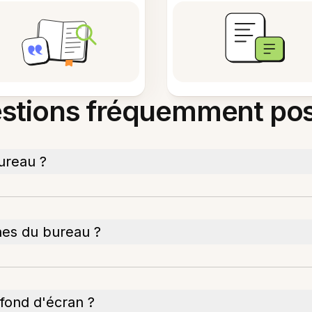
stions fréquemment po
ureau ?
ônes du bureau ?
ond d'écran ?