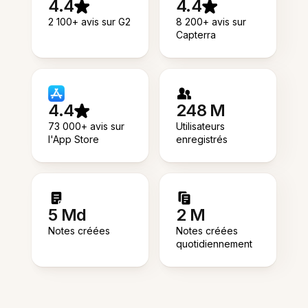
4.4
4.4
2 100+ avis sur G2
8 200+ avis sur
Capterra
4.4
248 M
73 000+ avis sur
Utilisateurs
l'App Store
enregistrés
5 Md
2 M
Notes créées
Notes créées
quotidiennement