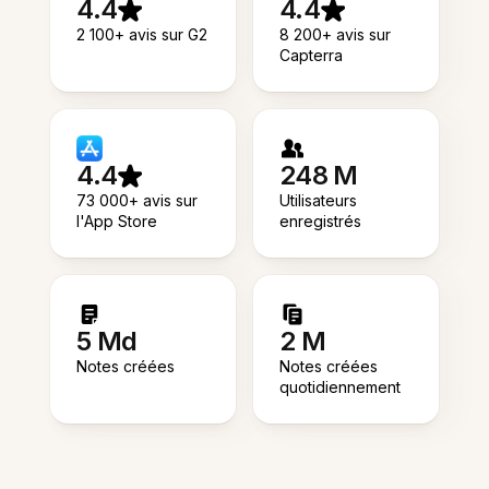
4.4
4.4
2 100+ avis sur G2
8 200+ avis sur
Capterra
4.4
248 M
73 000+ avis sur
Utilisateurs
l'App Store
enregistrés
5 Md
2 M
Notes créées
Notes créées
quotidiennement