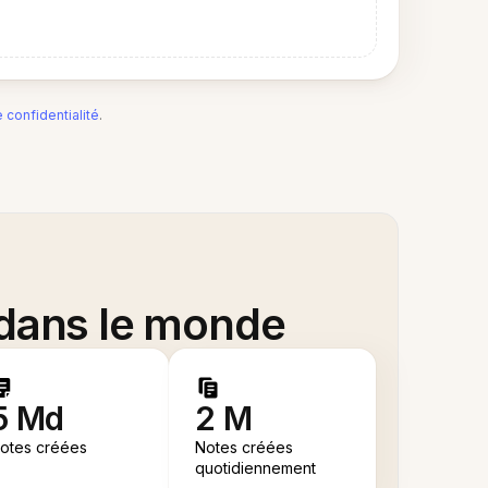
e confidentialité
.
 dans le monde
5 Md
2 M
otes créées
Notes créées
quotidiennement