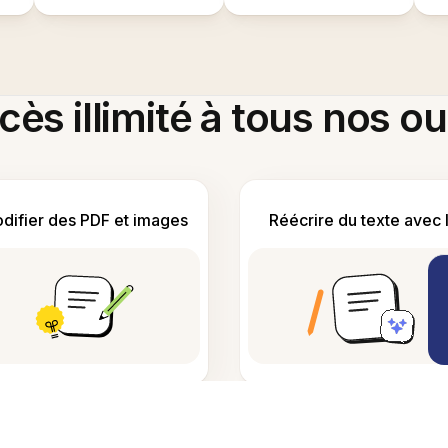
ès illimité à tous nos ou
difier des PDF et images
Réécrire du texte avec 
er des diagrammes avec
Détecter le contenu génér