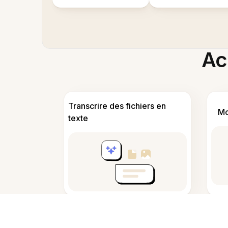
Acc
Transcrire des fichiers en
Mo
texte
Cré