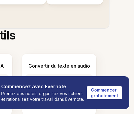
tils
IA
Convertir du texte en audio
Commencez avec Evernote
Commencer 
Prenez des notes, organisez vos fichiers
gratuitement
et rationalisez votre travail dans Evernote.
é
Compter les mots et les