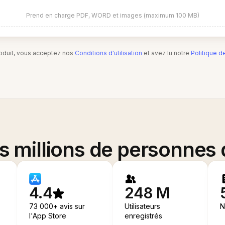
Prend en charge PDF, WORD et images (maximum 100 MB)
produit, vous acceptez nos
Conditions d'utilisation
et avez lu notre
Politique d
es millions de personnes
4.4
248 M
73 000+ avis sur
Utilisateurs
N
l'App Store
enregistrés