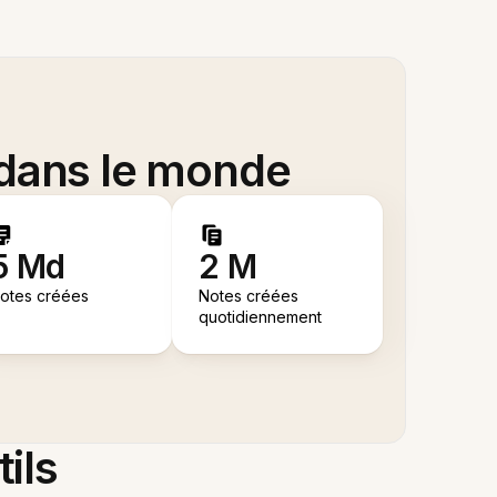
 dans le monde
5 Md
2 M
otes créées
Notes créées
quotidiennement
tils