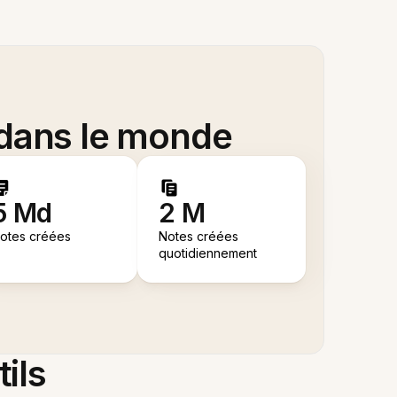
 dans le monde
5 Md
2 M
otes créées
Notes créées
quotidiennement
tils