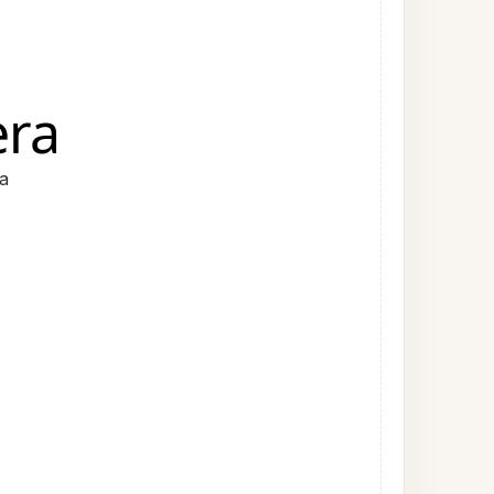
era
ra