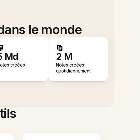
 dans le monde
5 Md
2 M
otes créées
Notes créées
quotidiennement
tils