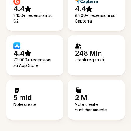
4.4
4.4
2.100+ recensioni su
8.200+ recensioni su
G2
Capterra
4.4
248 Mln
73.000+ recensioni
Utenti registrati
su App Store
5 mld
2 M
Note create
Note create
quotidianamente