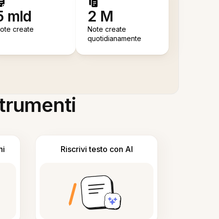
5 mld
2 M
ote create
Note create
quotidianamente
 strumenti
ni
Riscrivi testo con AI