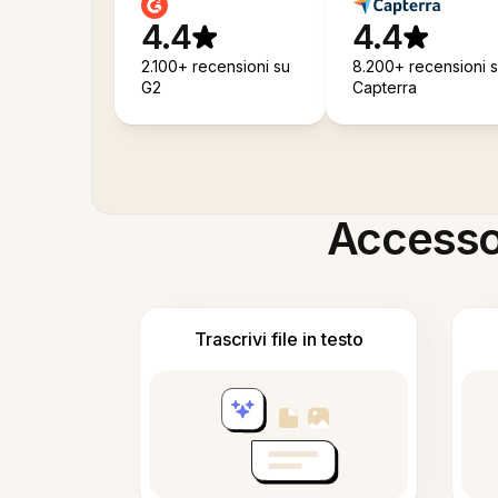
4.4
4.4
2.100+ recensioni su
8.200+ recensioni 
G2
Capterra
Accesso i
Trascrivi file in testo