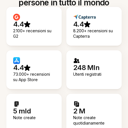
persone in tutto il mondo
4.4
4.4
2.100+ recensioni su
8.200+ recensioni su
G2
Capterra
4.4
248 Mln
73.000+ recensioni
Utenti registrati
su App Store
5 mld
2 M
Note create
Note create
quotidianamente