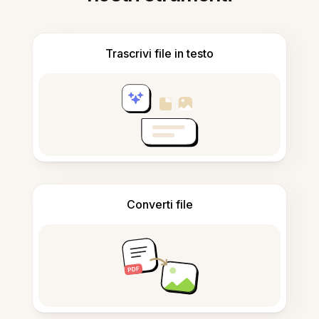
Trascrivi file in testo
Converti file