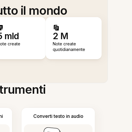
utto il mondo
5 mld
2 M
ote create
Note create
quotidianamente
 strumenti
ni
Converti testo in audio