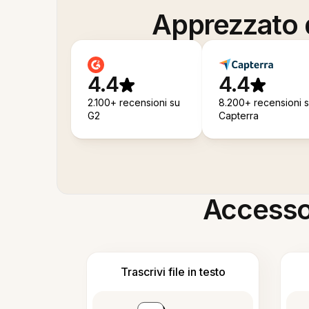
Apprezzato d
4.4
4.4
2.100+ recensioni su
8.200+ recensioni 
G2
Capterra
Accesso i
Trascrivi file in testo