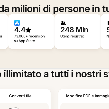
a milioni di persone in t
4.4
248 Mln
su
73.000+ recensioni
Utenti registrati
N
su App Store
llimitato a tutti i nostri
Converti file
Modifica PDF e immagi