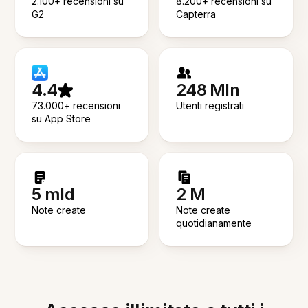
2.100+ recensioni su
8.200+ recensioni su
G2
Capterra
4.4
248 Mln
73.000+ recensioni
Utenti registrati
su App Store
5 mld
2 M
Note create
Note create
quotidianamente