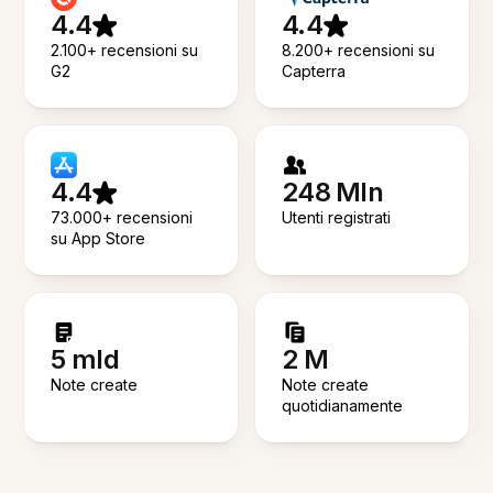
4.4
4.4
2.100+ recensioni su
8.200+ recensioni su
G2
Capterra
4.4
248 Mln
73.000+ recensioni
Utenti registrati
su App Store
5 mld
2 M
Note create
Note create
quotidianamente