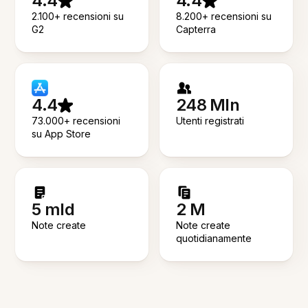
4.4
4.4
2.100+ recensioni su
8.200+ recensioni su
G2
Capterra
4.4
248 Mln
73.000+ recensioni
Utenti registrati
su App Store
5 mld
2 M
Note create
Note create
quotidianamente