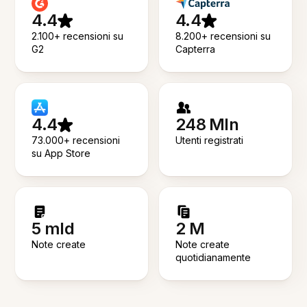
4.4
4.4
2.100+ recensioni su
8.200+ recensioni su
G2
Capterra
4.4
248 Mln
73.000+ recensioni
Utenti registrati
su App Store
5 mld
2 M
Note create
Note create
quotidianamente