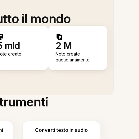
utto il mondo
5 mld
2 M
ote create
Note create
quotidianamente
 strumenti
ni
Converti testo in audio