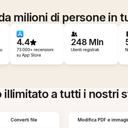
a milioni di persone in t
4.4
248 Mln
su
73.000+ recensioni
Utenti registrati
N
su App Store
llimitato a tutti i nostri
Converti file
Modifica PDF e immagi