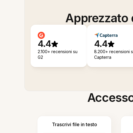
Apprezzato d
4.4
4.4
2.100+ recensioni su
8.200+ recensioni 
G2
Capterra
Accesso i
Trascrivi file in testo