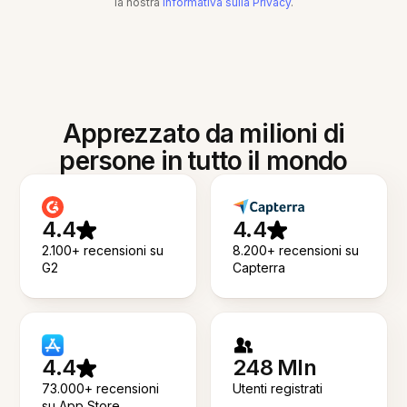
la nostra
Informativa sulla Privacy
.
Apprezzato da milioni di
persone in tutto il mondo
4.4
4.4
2.100+ recensioni su
8.200+ recensioni su
G2
Capterra
4.4
248 Mln
73.000+ recensioni
Utenti registrati
su App Store