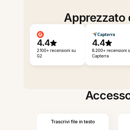
Apprezzato d
4.4
4.4
2.100+ recensioni su
8.200+ recensioni 
G2
Capterra
Accesso i
Trascrivi file in testo