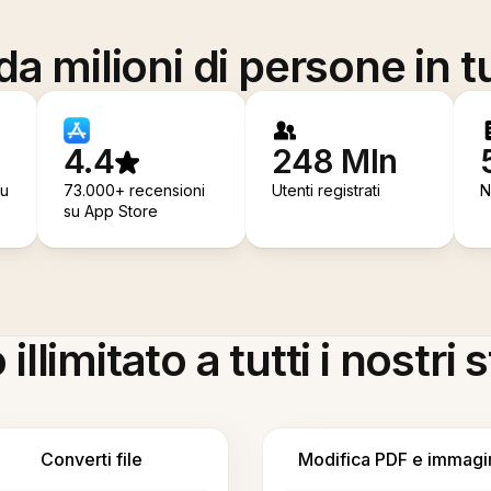
a milioni di persone in t
4.4
248 Mln
su
73.000+ recensioni
Utenti registrati
N
su App Store
llimitato a tutti i nostri
Converti file
Modifica PDF e immagi