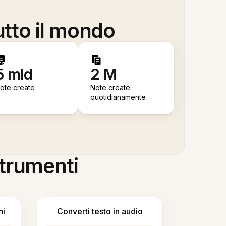
utto il mondo
5 mld
2 M
ote create
Note create
quotidianamente
 strumenti
ni
Converti testo in audio