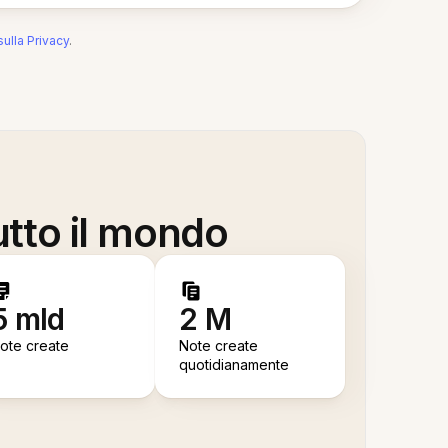
sulla Privacy
.
utto il mondo
5 mld
2 M
ote create
Note create
quotidianamente