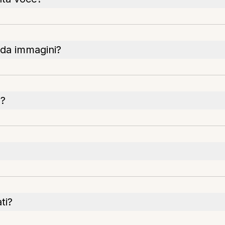
 da immagini?
o?
ti?