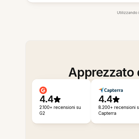
Utilizzando i
Apprezzato d
4.4
4.4
2.100+ recensioni su
8.200+ recensioni 
G2
Capterra