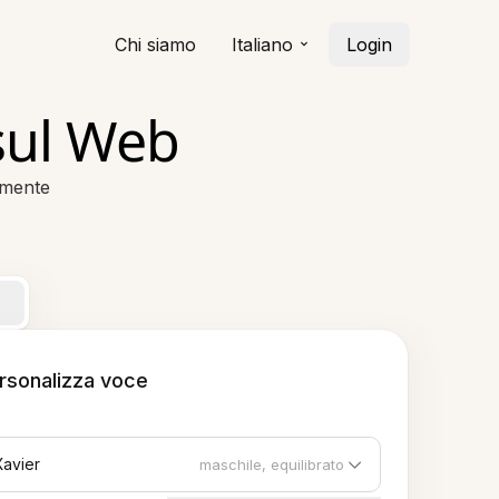
Chi siamo
Italiano
Login
 sul Web
lmente
rsonalizza voce
Xavier
maschile, equilibrato