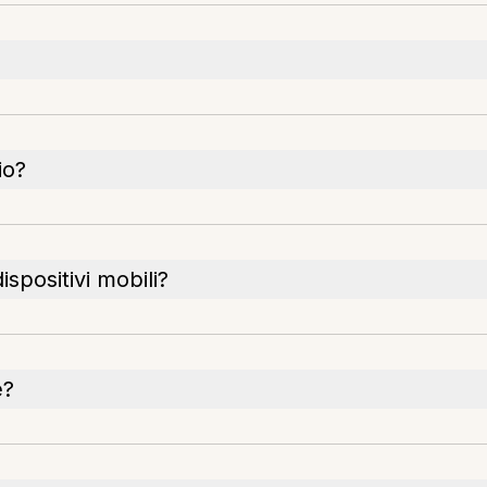
io?
ispositivi mobili?
e?