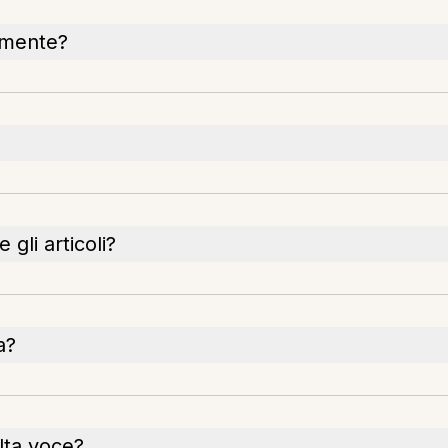
tamente?
 gli articoli?
a?
lta voce?