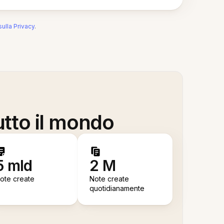
sulla Privacy
.
utto il mondo
5 mld
2 M
ote create
Note create
quotidianamente