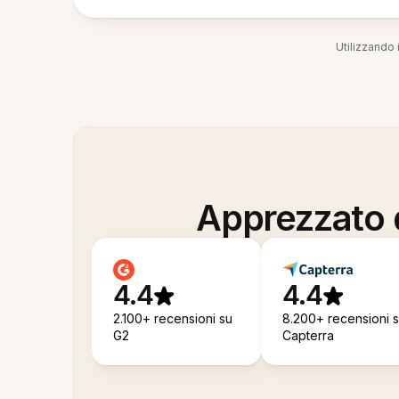
Utilizzando i
Apprezzato d
4.4
4.4
2.100+ recensioni su
8.200+ recensioni 
G2
Capterra