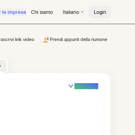
r le imprese
Chi siamo
Italiano
Login
rascrivi link video
Prendi appunti della riunione
o
AI powered