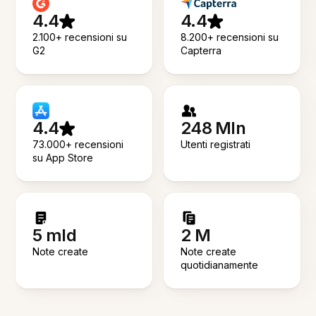
4.4
4.4
2.100+ recensioni su
8.200+ recensioni su
G2
Capterra
4.4
248 Mln
73.000+ recensioni
Utenti registrati
su App Store
5 mld
2 M
Note create
Note create
quotidianamente