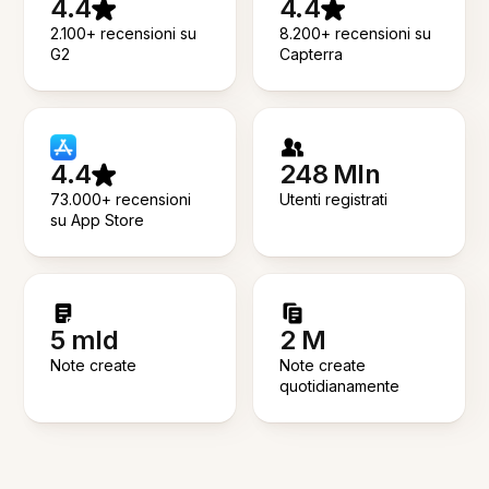
4.4
4.4
2.100+ recensioni su
8.200+ recensioni su
G2
Capterra
4.4
248 Mln
73.000+ recensioni
Utenti registrati
su App Store
5 mld
2 M
Note create
Note create
quotidianamente