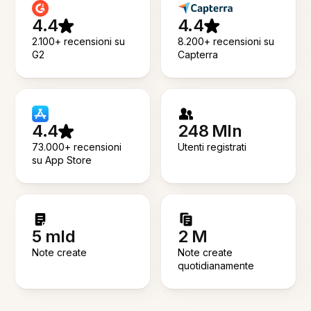
4.4
4.4
2.100+ recensioni su
8.200+ recensioni su
G2
Capterra
4.4
248 Mln
73.000+ recensioni
Utenti registrati
su App Store
5 mld
2 M
Note create
Note create
quotidianamente