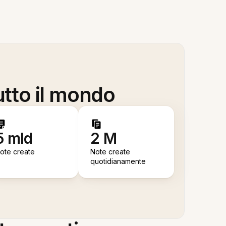
utto il mondo
5 mld
2 M
ote create
Note create
quotidianamente