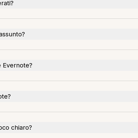
rati?
iassunto?
e Evernote?
ote?
oco chiaro?