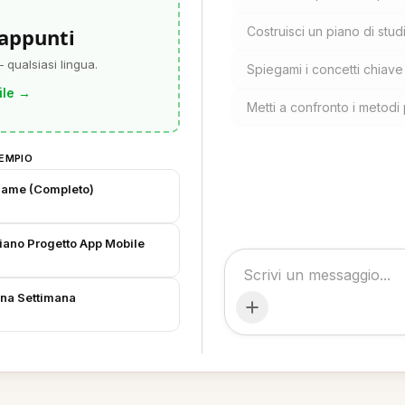
 appunti
Costruisci un piano di st
 qualsiasi lingua.
Spiegami i concetti chiav
ile
→
Metti a confronto i metodi 
EMPIO
Esame (Completo)
Piano Progetto App Mobile
 Una Settimana