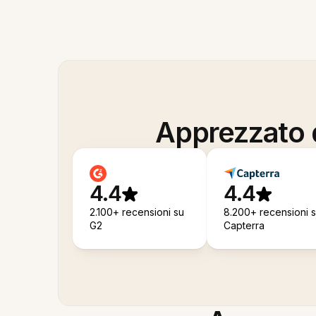
Apprezzato d
4.4
4.4
2.100+ recensioni su
8.200+ recensioni 
G2
Capterra