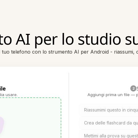
o AI per lo studio s
l tuo telefono con lo strumento AI per Android - riassumi, c
ile
2
lia usare.
Aggiungi prima un file — p
Riassumimi questo in cinqu
Crea delle flashcard da q
Mettimi alla prova su que