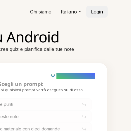
Chi siamo
Italiano
Login
u Android
rea quiz e pianifica dalle tue note
AI powered (Demo)
Scegli un prompt
oi qualsiasi prompt verrà eseguito su di esso.
e punti
ueste note
sto materiale con dieci domande