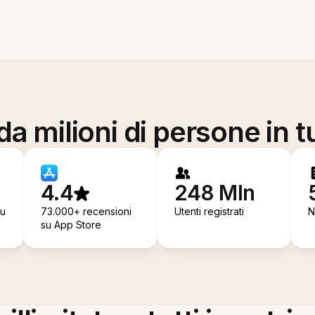
a milioni di persone in t
4.4
248 Mln
su
73.000+ recensioni
Utenti registrati
N
su App Store