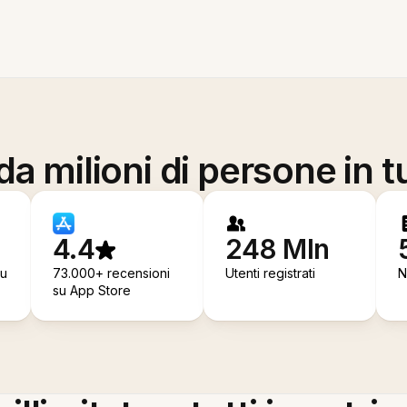
a milioni di persone in t
4.4
248 Mln
su
73.000+ recensioni
Utenti registrati
N
su App Store