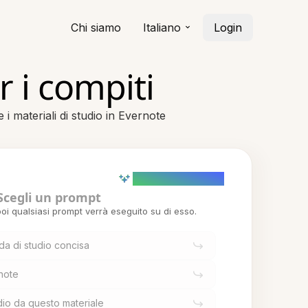
Chi siamo
Italiano
Login
 i compiti
i materiali di studio in Evernote
AI powered (Demo)
Scegli un prompt
oi qualsiasi prompt verrà eseguito su di esso.
da di studio concisa
note
io da questo materiale