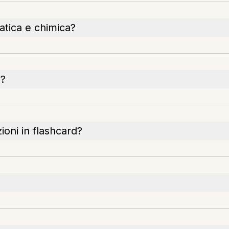
tica e chimica?
Q?
ioni in flashcard?