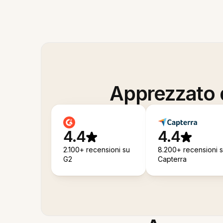
Apprezzato d
4.4
4.4
2.100+ recensioni su
8.200+ recensioni 
G2
Capterra