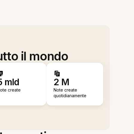
utto il mondo
5 mld
2 M
ote create
Note create
quotidianamente