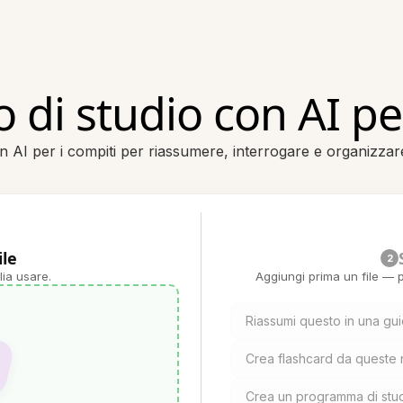
di studio con AI per
AI per i compiti per riassumere, interrogare e organizzare 
ile
2
lia usare.
Aggiungi prima un file — p
Riassumi questo in una gui
Crea flashcard da queste 
Crea un programma di stud