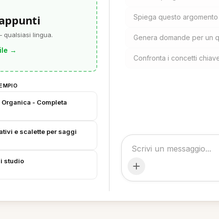
 appunti
Spiega questo argomento c
 qualsiasi lingua.
Genera domande per un qu
ile
→
Confronta i concetti chia
EMPIO
a Organica - Completa
tivi e scalette per saggi
i studio