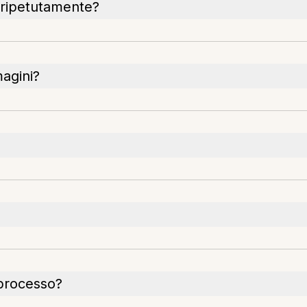
i ripetutamente?
magini?
processo?