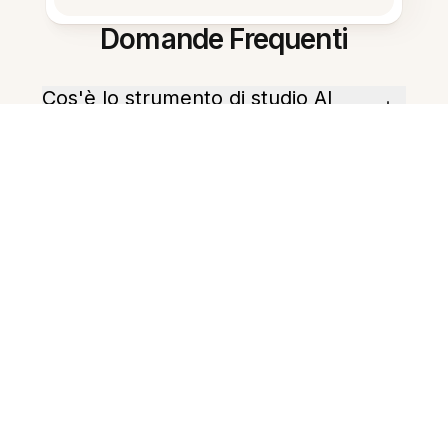
Domande Frequenti
Cos'è lo strumento di studio AI
per l'italiano?
Posso ottenere riassunti in
italiano?
L'assistente crea schede di
ripasso?
Come costruisco un piano di