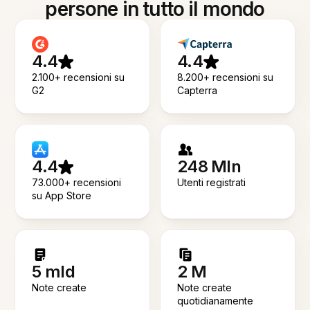
persone in tutto il mondo
4.4
4.4
2.100+ recensioni su
8.200+ recensioni su
G2
Capterra
4.4
248 Mln
73.000+ recensioni
Utenti registrati
su App Store
5 mld
2 M
Note create
Note create
quotidianamente