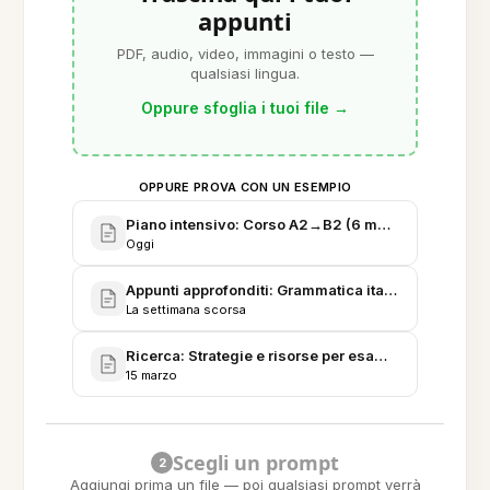
appunti
PDF, audio, video, immagini o testo —
qualsiasi lingua.
Oppure sfoglia i tuoi file
→
OPPURE PROVA CON UN ESEMPIO
Piano intensivo: Corso A2→B2 (6 mesi)
Oggi
Appunti approfonditi: Grammatica italiana avanzata
La settimana scorsa
Ricerca: Strategie e risorse per esame CILS
15 marzo
Scegli un prompt
2
Aggiungi prima un file — poi qualsiasi prompt verrà