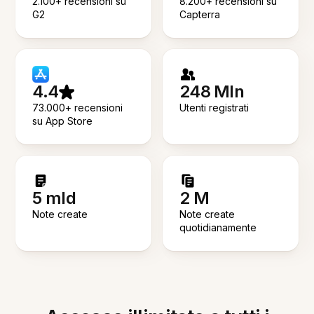
2.100+ recensioni su
8.200+ recensioni su
G2
Capterra
4.4
248 Mln
73.000+ recensioni
Utenti registrati
su App Store
5 mld
2 M
Note create
Note create
quotidianamente