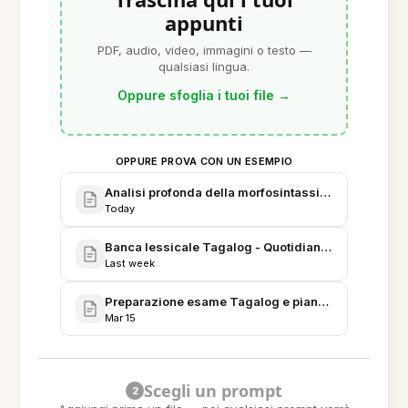
appunti
PDF, audio, video, immagini o testo —
qualsiasi lingua.
Oppure sfoglia i tuoi file
→
OPPURE PROVA CON UN ESEMPIO
Analisi profonda della morfosintassi del Tagalog - 
Today
Banca lessicale Tagalog - Quotidiano, Accademico
Last week
Preparazione esame Tagalog e piano di studio - MA 
Mar 15
Scegli un prompt
2