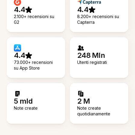
4.4
4.4
2.100+ recensioni su
8.200+ recensioni su
G2
Capterra
4.4
248 Mln
73.000+ recensioni
Utenti registrati
su App Store
5 mld
2 M
Note create
Note create
quotidianamente