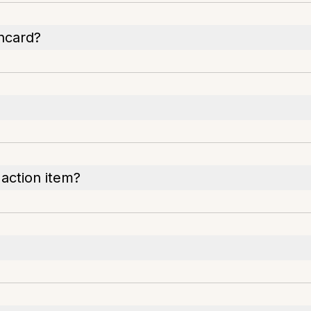
shcard?
 action item?