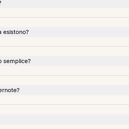
?
a esistono?
do semplice?
vernote?