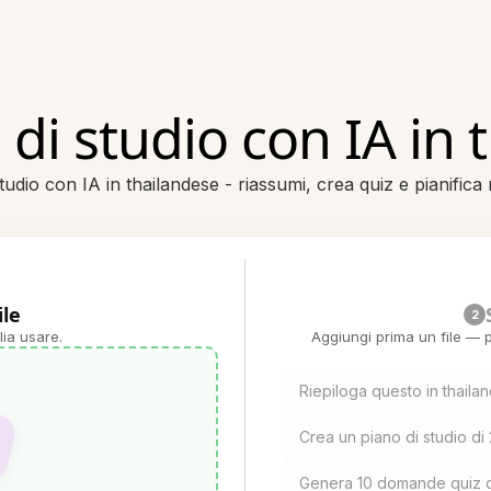
di studio con IA in 
udio con IA in thailandese - riassumi, crea quiz e pianifica 
ile
2
lia usare.
Aggiungi prima un file — p
Riepiloga questo in thaila
Crea un piano di studio di
Genera 10 domande quiz d