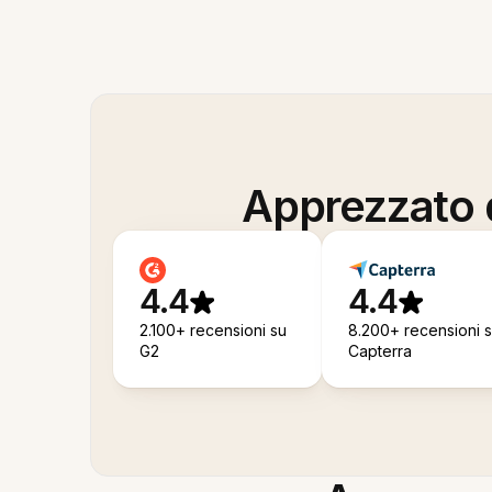
Apprezzato d
4.4
4.4
2.100+ recensioni su
8.200+ recensioni 
G2
Capterra