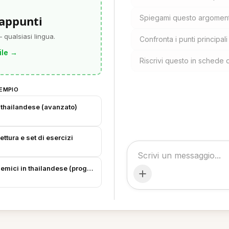
 appunti
Spiegami questo argomento
 qualsiasi lingua.
Confronta i punti principal
ile
→
Riscrivi questo in schede 
EMPIO
e thailandese (avanzato)
ttura e set di esercizi
demici in thailandese (progetto di gruppo)