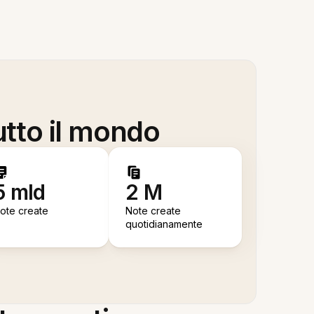
utto il mondo
5 mld
2 M
ote create
Note create
quotidianamente