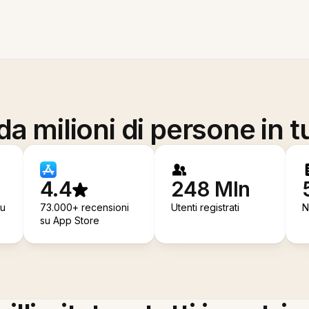
a milioni di persone in t
4.4
248 Mln
su
73.000+ recensioni
Utenti registrati
N
su App Store