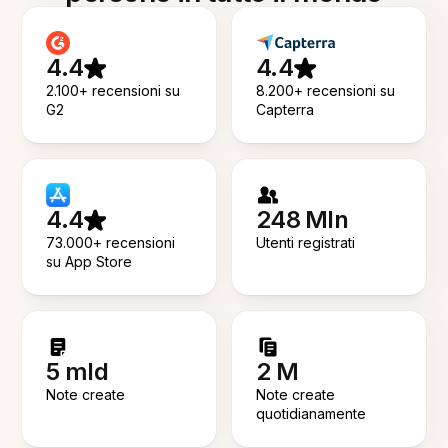
4.4
4.4
2.100+ recensioni su
8.200+ recensioni su
G2
Capterra
4.4
248 Mln
73.000+ recensioni
Utenti registrati
su App Store
5 mld
2 M
Note create
Note create
quotidianamente