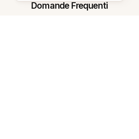
Domande Frequenti
Cos'è lo Strumento di studio AI
online?
Come inizio a usarlo?
Può riassumere note lunghe?
Crea flashcard?