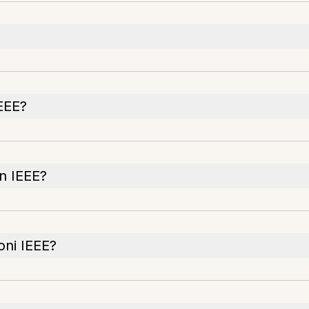
EEE?
in IEEE?
oni IEEE?