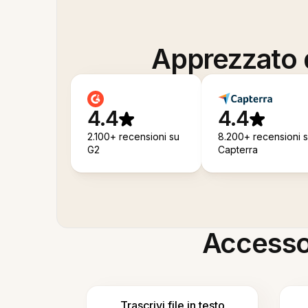
Apprezzato d
4.4
4.4
2.100+ recensioni su
8.200+ recensioni 
G2
Capterra
Accesso i
Trascrivi file in testo