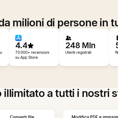
a milioni di persone in t
4.4
248 Mln
su
73.000+ recensioni
Utenti registrati
N
su App Store
llimitato a tutti i nostri
Converti file
Modifica PDF e immagi