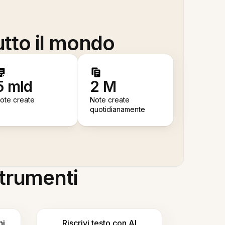
utto il mondo
5 mld
2 M
ote create
Note create
quotidianamente
 strumenti
ni
Riscrivi testo con AI