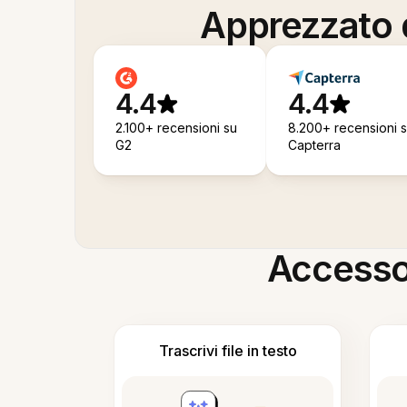
Apprezzato d
4.4
4.4
2.100+ recensioni su
8.200+ recensioni 
G2
Capterra
Accesso i
Trascrivi file in testo