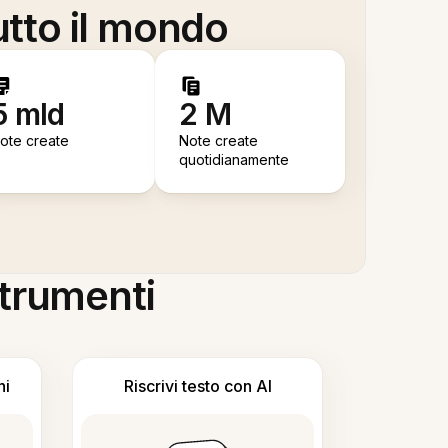
utto il mondo
5 mld
2 M
ote create
Note create
quotidianamente
 strumenti
ni
Riscrivi testo con AI