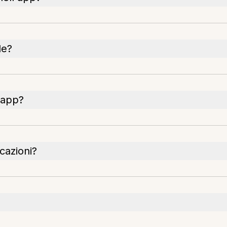
le?
l'app?
cazioni?