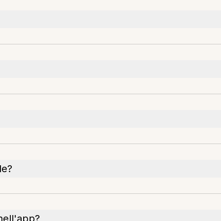
le?
nell'app?