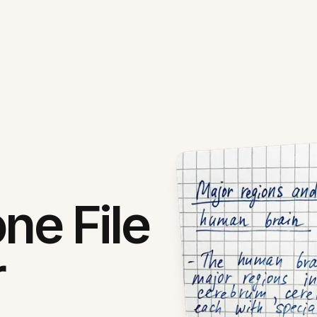
ne File
r