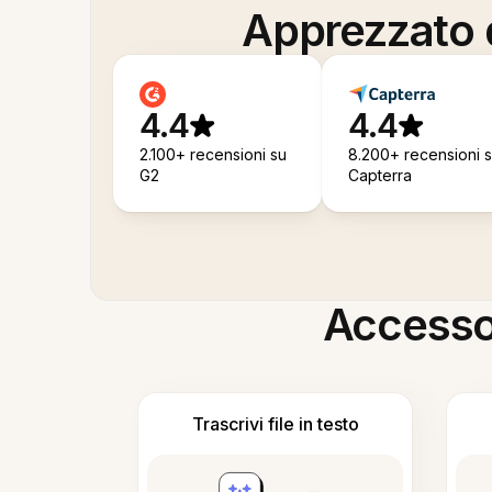
Apprezzato d
4.4
4.4
2.100+ recensioni su
8.200+ recensioni 
G2
Capterra
Accesso i
Trascrivi file in testo