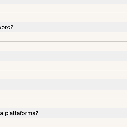
word?
lla piattaforma?