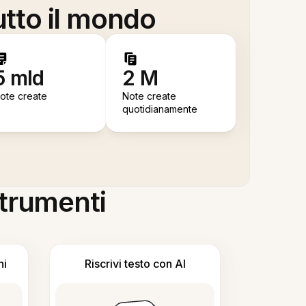
utto il mondo
5 mld
2 M
ote create
Note create
quotidianamente
 strumenti
ni
Riscrivi testo con AI